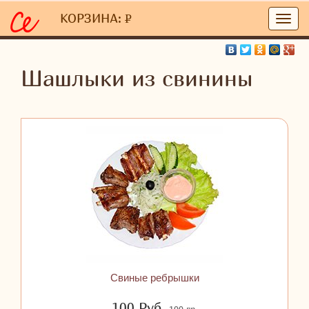
Главная
/
Вкусняшки
/
Шашлыки
/ Шашлыки из свинины
КОРЗИНА:
P
УБ.
Шашлыки из свинины
Свиные ребрышки
100
Руб.