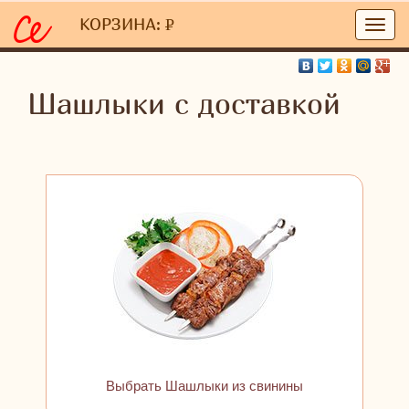
Главная
/
Вкусняшки
/ Шашлыки
КОРЗИНА:
P
УБ.
Шашлыки с доставкой
Выбрать Шашлыки из свинины